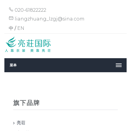
020-61822222
liangzhuang_lzgj@sina.com
中
/
EN
菜单
旗下品牌
亮荘