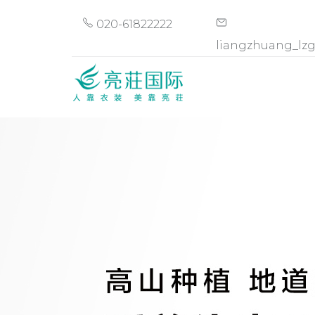
020-61822222
liangzhuang_lz