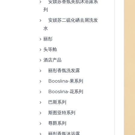
安媄苏香氛美肌沐浴露系
列
安媄苏二硫化硒去屑洗发
水
丽彤
头等舱
酒店产品
丽彤香氛洗发露
Booslina-果系列
Booslina-花系列
巴斯系列
斯图亚特系列
尊爵系列
丽彤香氛沐浴露