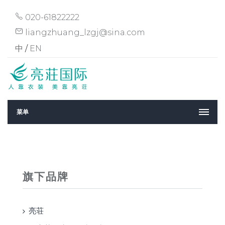
020-61822222
liangzhuang_lzgj@sina.com
中
/
EN
菜单
旗下品牌
亮荘